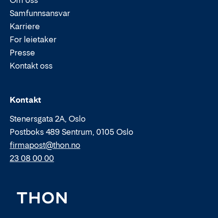
Samfunnsansvar
Karriere
For leietaker
Presse
Kontakt oss
Epost:
Telefon:
Kontakt
Stenersgata 2A, Oslo
Postboks 489 Sentrum, 0105 Oslo
firmapost@thon.no
23 08 00 00