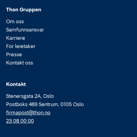
Thon Gruppen
Om oss
Samfunnsansvar
Karriere
For leietaker
Presse
Kontakt oss
Epost:
Telefon:
Kontakt
Stenersgata 2A, Oslo
Postboks 489 Sentrum, 0105 Oslo
firmapost@thon.no
23 08 00 00