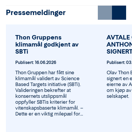
Pressemeldinger
Thon Gruppens
AVTALE
klimamål godkjent av
ANTHON
SBTi
SIGNER
Publisert:
16.06.2026
Publisert:
03
Thon Gruppen har fått sine
Olav Thon 
klimamål validert av Science
signert en 
Based Targets initiative (SBTi).
eierne av 
Valideringen bekrefter at
om kjøp av 
konsernets utslippsmål
selskapet.
oppfyller SBTis kriterier for
vitenskapsbaserte klimamål. –
Dette er en viktig milepæl for
Thon Gruppen. SBTi-
valideringen gir oss en
uavhengig bekreftelse på at