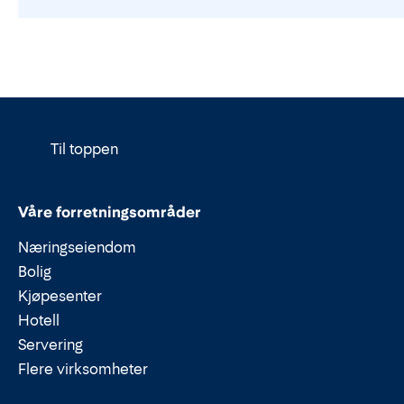
klimamålene våre er vurdert
opp mot anerkjente
vitenskapelige kriterier, sier
Kjetil Nilsen, konsernsjef i Thon
Gruppen.
Til toppen
Våre forretningsområder
Næringseiendom
Bolig
Kjøpesenter
Hotell
Servering
Flere virksomheter