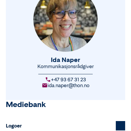
Ida Naper
Kommunikasjonsrådgiver
+47 93 67 31 23
ida.naper@thon.no
Mediebank
Logoer