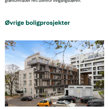
grøntområder rett utenfor inngangsdøren.
Øvrige boligprosjekter