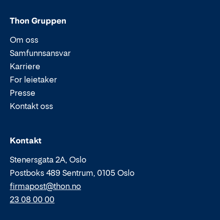
Thon Gruppen
Om oss
Samfunnsansvar
Karriere
For leietaker
Presse
Kontakt oss
Epost:
Telefon:
Kontakt
Stenersgata 2A, Oslo
Postboks 489 Sentrum, 0105 Oslo
firmapost@thon.no
23 08 00 00