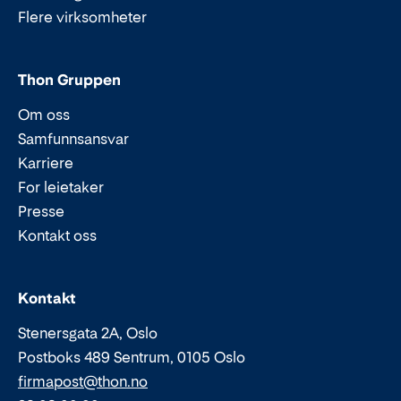
Flere virksomheter
Thon Gruppen
Om oss
Samfunnsansvar
Karriere
For leietaker
Presse
Kontakt oss
Epost:
Telefon:
Kontakt
Stenersgata 2A, Oslo
Postboks 489 Sentrum, 0105 Oslo
firmapost@thon.no