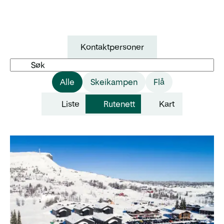
Kontaktpersoner
Søk
Alle
Skeikampen
Flå
Liste
Rutenett
Kart