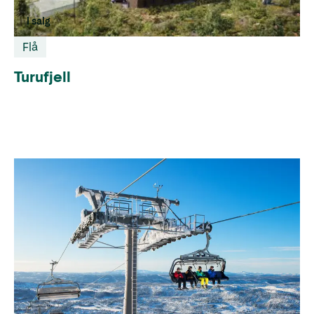
I salg
Flå
Turufjell