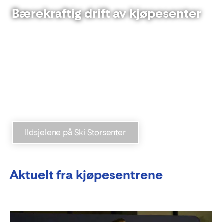
Bærekraftig drift av kjøpesenter
Vi har alltid en ambisjon om å vokse. Samtidig skal vi
drifte bærekraftig, og oppfordrer leietakerne våre til
å gjøre det samme.
Se hvordan Ski Storsenter jobber for å spare energi,
bevare biomangfold og kutte kostnader for sine
leietakere!
Ildsjelene på Ski Storsenter
Aktuelt fra kjøpesentrene