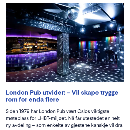
London Pub utvider: – Vil skape trygge
rom for enda flere
Siden 1979 har London Pub vært Oslos viktigste
møteplass for LHBT-miljøet. Nå får utestedet en helt
ny avdeling – som enkelte av gjestene kanskje vil dra