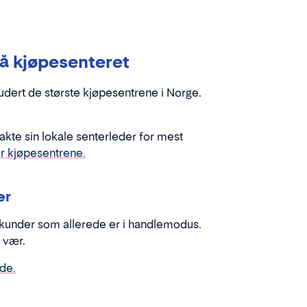
på kjøpesenteret
ludert
de største kjøpesentrene i Norge
.
takte sin lokale senterleder for mest
r kjøpesentrene.
er
 kunder som allerede er i handlemodus.
 vær.
nde
.