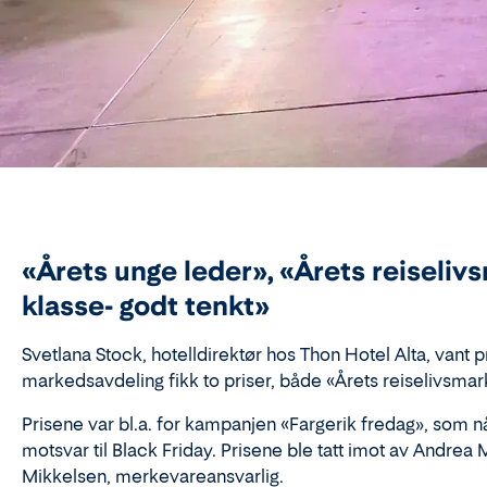
«
Årets unge leder», «Årets reiseli
klasse- godt tenkt»
Svetl
ana Stock, hotelldirektør
hos
Thon Hotel Alta
, vant 
m
arkedsavdeling fikk to priser, både «Årets reiselivsma
Prisene var
bl.a.
for kampanjen «Fargerik fredag», som nå ha
motsvar til Black Friday. Prisene ble tatt imot av Andrea
Mikkelsen, merkevareansvarlig.