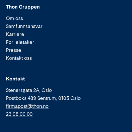
Thon Gruppen
Om oss
Samfunnsansvar
Karriere
For leietaker
Presse
Kontakt oss
Epost:
Telefon:
Kontakt
Stenersgata 2A, Oslo
Postboks 489 Sentrum, 0105 Oslo
firmapost@thon.no
23 08 00 00