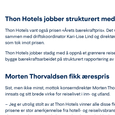
Thon Hotels
jobber
strukturert
med
Thon Hotels vant også prisen «Årets bærekraftpris»
. Det 
sammen med
driftskoordinator Kari-Lise Lind og direktø
som tok imot prisen
.
Thon Hotels jobber stadig med å oppnå et grønnere reis
bygge
bærekraftsarbeidet
på
struktur
ert
rapportering av 
Morten Thorvaldsen fikk ærespris
S
ist, men ikke minst, mottok konserndirektør Morten Th
innsats
og sitt brede virke for reiselivet i inn- og utland.
– Jeg er utrolig stolt av at Thon Hotels vinner alle disse 
prisene er stor anerkjennelse fra hotell
- og reiselivs
brans