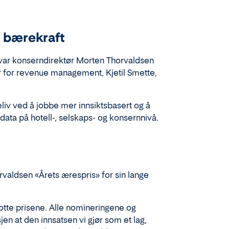
 bærekraft
var
konserndirektør Morten Thorvaldsen
r for
revenue
management, Kjetil Smette,
eliv ved å jobbe m
er
innsiktsbasert
og å
data på hotell-, selskaps- og konsernnivå.
orvaldsen «Årets ærespris»
for sin lange
flotte prisene. Alle nomineringene og
jen at den innsatsen vi gjør som et lag,