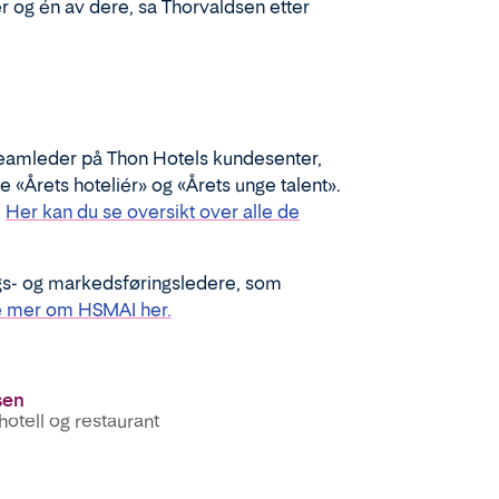
ver og én av dere, sa Thorvaldsen etter
teamleder på Thon Hotels kundesenter,
ne
«Årets
hoteliér
» og «Årets unge talent».
.
Her kan du se oversikt over alle de
s- og markedsføringsledere, som
e mer om HSMAI her.
sen
otell og restaurant