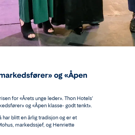
vsmarkedsfører» og «Åpen
prisen for
«Årets unge leder».
Thon Hotels’
rkedsfører» og «Åpen klasse- godt tenkt».
r blitt en årlig tradisjon og er et
 Mohus, markedssjef, og Henriette