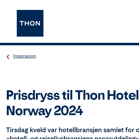
Inspirasjon
Prisdryss til Thon Hot
Norway 2024
Tirsdag kveld var hotellbransjen samlet for
«hotell- og reiselivsbransjens oscarutdeling