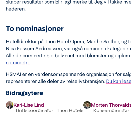
skaper resultater som blir lagt merke til. Jeg vil takke h
hederen.
To nominasjoner
Hotelldirektør på Thon Hotel Opera, Marthe Sæther, og 
Nina Fossum Andreassen, var også
nominert
i kategori
e
Alle d
e nominerte ble belønnet med blomster og diplom
nominerte.
HSMAI er en verdensomspennende organisasjon for salg
representerer alle deler av reiselivsbransjen.
Du kan les
Bidragsytere
Kari-Lise Lind
Morten Thorvald
Driftskoordinator i Thon Hotels
Konserndirektør h