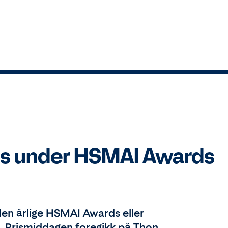
els under HSMAI Awards
 den årlige HSMAI Awards eller
». Prismiddagen foregikk på Thon