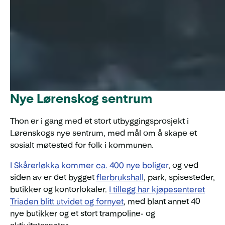
Nye Lørenskog sentrum
Thon er i gang med et stort utbyggingsprosjekt i
Lørenskogs nye sentrum, med mål om å skape et
sosialt møtested for folk i kommunen.
I Skårerløkka kommer ca. 400 nye boliger
, og ved
siden av er det bygget
flerbrukshall
, park, spisesteder,
butikker og kontorlokaler.
I tillegg har kjøpesenteret
Triaden blitt utvidet og fornyet
, med blant annet 40
nye butikker og et stort trampoline- og