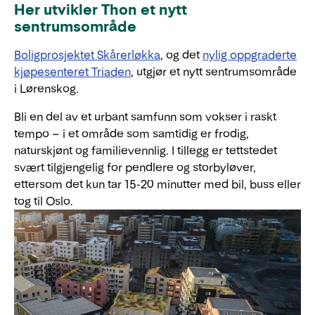
Her utvikler Thon et nytt
sentrumsområde
Boligprosjektet Skårerløkka
, og det
nylig oppgraderte
kjøpesenteret Triaden
, utgjør et nytt sentrumsområde
i Lørenskog.
Bli en del av et urbant samfunn som vokser i raskt
tempo – i et område som samtidig er frodig,
naturskjønt og familievennlig. I tillegg er tettstedet
svært tilgjengelig for pendlere og storbyløver,
ettersom det kun tar 15-20 minutter med bil, buss eller
tog til Oslo.