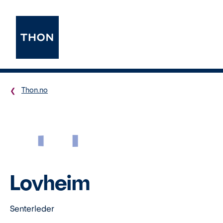
Thon.no
LL
Lovheim
Senterleder