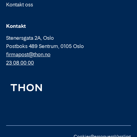
Kontakt oss
Epost:
Telefon:
Kontakt
Stenersgata 2A, Oslo
Postboks 489 Sentrum, 0105 Oslo
firmapost@thon.no
23 08 00 00
Cookies
Personvern
Varsling