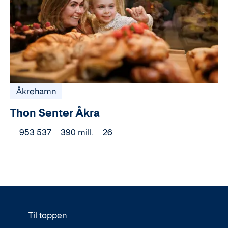
Åkrehamn
Thon Senter Åkra
953 537
390 mill.
26
Til toppen