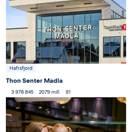
Hafrsfjord
Thon Senter Madla
3 978 845
2079 mill.
91