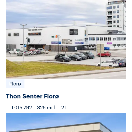
Florø
Thon Senter Florø
1 015 792
326 mill.
21