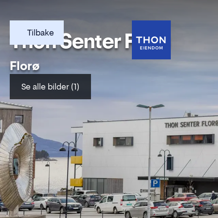
Tilbake
Thon Senter Florø
Florø
Se alle bilder (1)