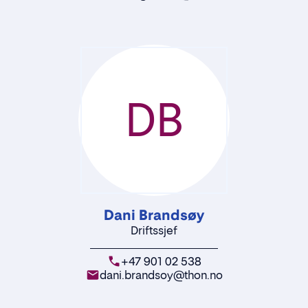
DB
Dani Brandsøy
Driftssjef
+47 901 02 538
dani.brandsoy@thon.no