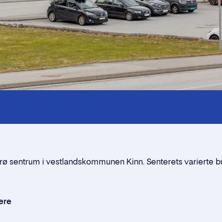
Kontaktperson
Alt du trenger å vite
Nærmiljøet
Standleie
orø sentrum i vestlandskommunen Kinn. Senterets varierte but
Kontaktskjema
ere