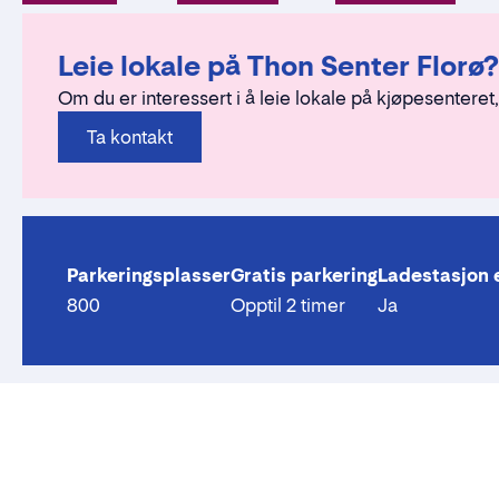
Leie lokale på Thon Senter Florø?
Om du er interessert i å leie lokale på kjøpesenteret,
Ta kontakt
Parkeringsplasser
Gratis parkering
Ladestasjon e
800
Opptil 2 timer
Ja