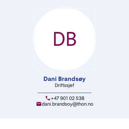
DB
Dani Brandsøy
Driftssjef
+47 901 02 538
dani.brandsoy@thon.no