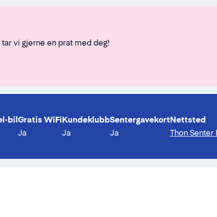
 tar vi gjerne en prat med deg!
l-bil
Gratis WiFi
Kundeklubb
Sentergavekort
Nettsted
Ja
Ja
Ja
Thon Senter 