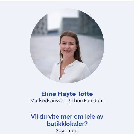
Sett alltid kunden først og yt god service
«Keep it simple»
Eline Høyte Tofte
Markedsansvarlig Thon Eiendom
Vil du vite mer om leie av
butikklokaler?
Spør meg!