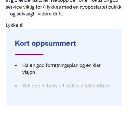
avgjørende faktorer. Nettopp derfor er fokus på god
service viktig for å lykkes med en nyoppstartet butikk
– og selvsagt i videre drift.
Lykke til!
Kort oppsummert
Ha en god forretningsplan og en klar
visjon
Sett opp et budsjett og likviditetsbudsjett
Velg riktig beliggenhet basert på
målgruppe
Ansett gode og engasjerte ansatte