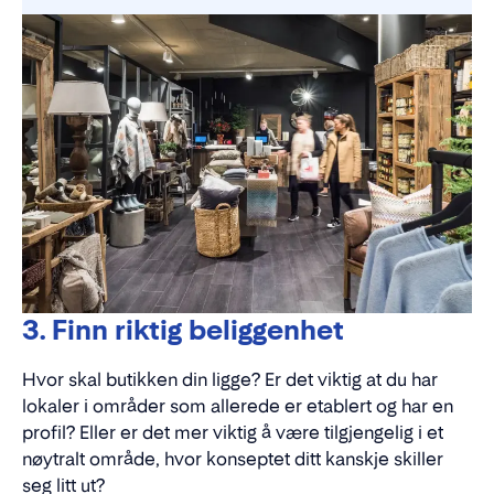
sikkerhet i lokalet.
Ta gjerne kontakt med oss
– vi hjelper deg på
veien til å realisere drømmen din.
3. Finn riktig beliggenhet
Hvor skal butikken din ligge? Er det viktig at du har
lokaler i områder som allerede er etablert og har en
profil? Eller er det mer viktig å være tilgjengelig i et
nøytralt område, hvor konseptet ditt kanskje skiller
seg litt ut?