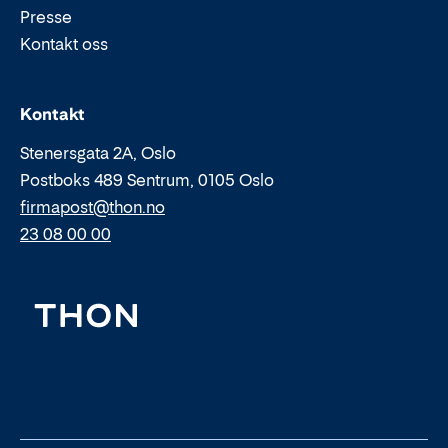
Presse
Kontakt oss
Epost:
Telefon:
Kontakt
Stenersgata 2A, Oslo
Postboks 489 Sentrum, 0105 Oslo
firmapost@thon.no
23 08 00 00