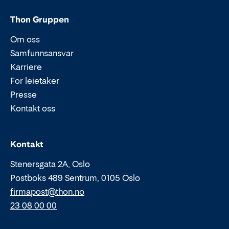
Thon Gruppen
Om oss
Samfunnsansvar
Karriere
For leietaker
Presse
Kontakt oss
Epost:
Telefon:
Kontakt
Stenersgata 2A, Oslo
Postboks 489 Sentrum, 0105 Oslo
firmapost@thon.no
23 08 00 00