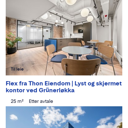
Til leie
Flex fra Thon Eiendom | Lyst og skjermet
kontor ved Grünerløkka
25 m²
Etter avtale