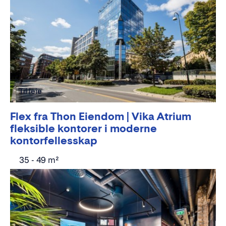
Til leie
Flex fra Thon Eiendom | Vika Atrium
fleksible kontorer i moderne
kontorfellesskap
35 - 49 m²