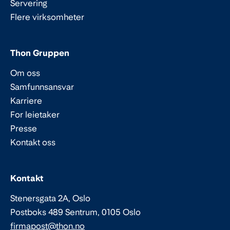
Servering
Flere virksomheter
Thon Gruppen
Om oss
Samfunnsansvar
Karriere
For leietaker
Presse
Kontakt oss
Epost:
Telefon:
Kontakt
Stenersgata 2A, Oslo
Postboks 489 Sentrum, 0105 Oslo
firmapost@thon.no