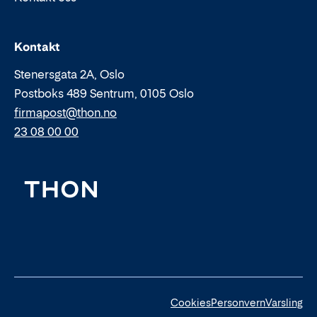
Epost:
Telefon:
Kontakt
Stenersgata 2A, Oslo
Postboks 489 Sentrum, 0105 Oslo
firmapost@thon.no
23 08 00 00
Cookies
Personvern
Varsling