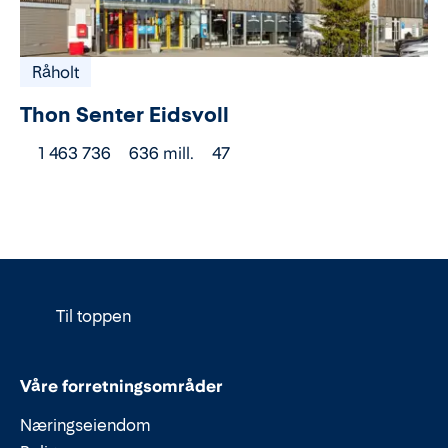
Råholt
Thon Senter Eidsvoll
1 463 736
636 mill.
47
Til toppen
Våre forretningsområder
Næringseiendom