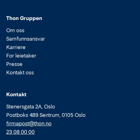
Thon Gruppen
Om oss
Samfunnsansvar
Karriere
For leietaker
Presse
Kontakt oss
Epost:
Telefon:
Kontakt
Stenersgata 2A, Oslo
Postboks 489 Sentrum, 0105 Oslo
firmapost@thon.no
23 08 00 00