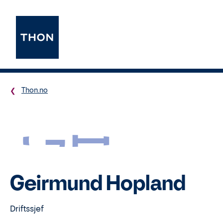
Thon.no
GH
Geirmund Hopland
Driftssjef