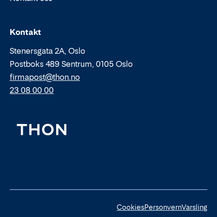
Epost:
Telefon:
Kontakt
Stenersgata 2A, Oslo
Postboks 489 Sentrum, 0105 Oslo
firmapost@thon.no
23 08 00 00
Cookies
Personvern
Varsling