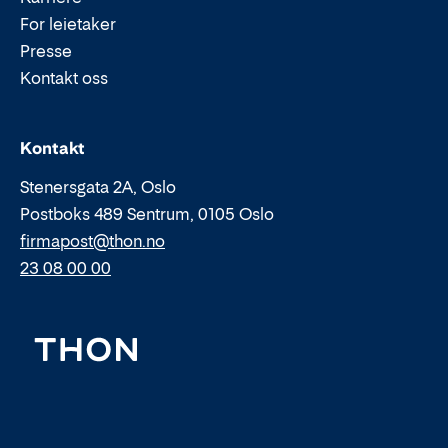
For leietaker
Presse
Kontakt oss
Epost:
Telefon:
Kontakt
Stenersgata 2A, Oslo
Postboks 489 Sentrum, 0105 Oslo
firmapost@thon.no
23 08 00 00