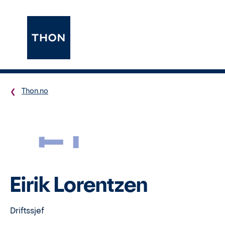
Thon.no
EL
Eirik Lorentzen
Driftssjef