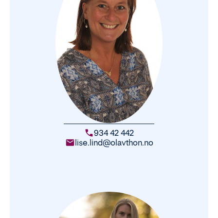
Lise Lind
934 42 442
lise.lind@olavthon.no