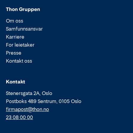
Thon Gruppen
Om oss
Samfunnsansvar
Karriere
For leietaker
Presse
Kontakt oss
Epost:
Telefon:
Kontakt
Stenersgata 2A, Oslo
Postboks 489 Sentrum, 0105 Oslo
firmapost@thon.no
23 08 00 00