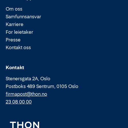
Om oss
Samfunnsansvar
Karriere
For leietaker
Presse
Kontakt oss
Epost:
Telefon:
Kontakt
Stenersgata 2A, Oslo
Postboks 489 Sentrum, 0105 Oslo
firmapost@thon.no
23 08 00 00