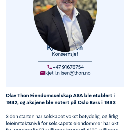
Kjetil Nilsen
Konsernsjef
+47 91676754
kjetil.nilsen@thon.no
Olav Thon Eiendomsselskap ASA ble etablert i
1982, og aksjene ble notert på Oslo Børs i 1983
Siden starten har selskapet vokst betydelig, og årlig
leieinntektsnivå for selskapets eiendommer har økt