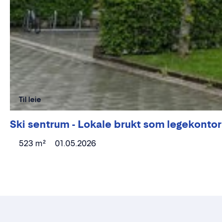
Til leie
Ski sentrum - Lokale brukt som legekontor t
523 m²
01.05.2026