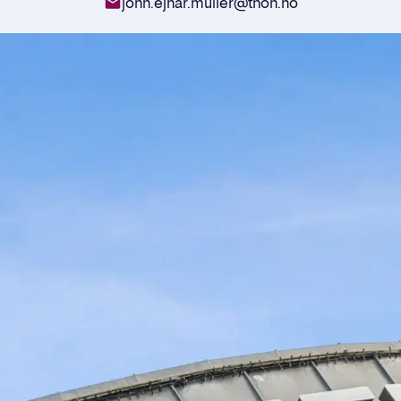
john.ejnar.muller@thon.no