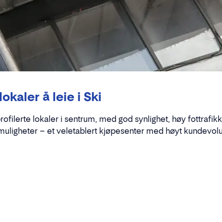
okaler å leie i Ski
rofilerte lokaler i sentrum, med god synlighet, høy fottrafik
muligheter – et veletablert kjøpesenter med høyt kundevolu