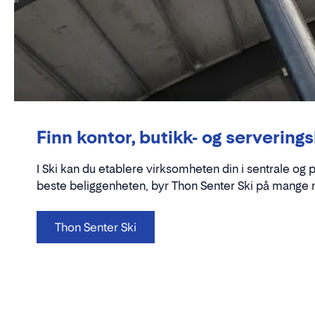
Finn kontor, butikk- og serveringsl
I Ski kan du etablere virksomheten din i sentrale og p
beste beliggenheten, byr Thon Senter Ski på mange 
Thon Senter Ski