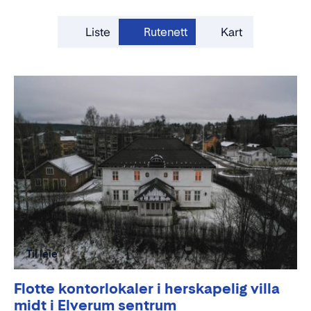
Liste
Rutenett
Kart
Til leie
Flotte kontorlokaler i herskapelig villa
midt i Elverum sentrum