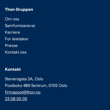
Thon Gruppen
Om oss
Samfunnsansvar
Karriere
For leietaker
Presse
Kontakt oss
Epost:
Telefon:
Kontakt
Stenersgata 2A, Oslo
Postboks 489 Sentrum, 0105 Oslo
firmapost@thon.no
23 08 00 00