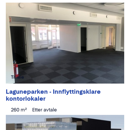
Til leie
Laguneparken - Innflyttingsklare
kontorlokaler
260 m²
Etter avtale