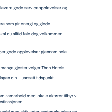
r å levere gode serviceopplevelser og
re som gir energi og glede.
skal du alltid føle deg velkommen.
kaper gode opplevelser gjennom hele
at mange gjester velger Thon Hotels.
dagen din – uansett tidspunkt.
m samarbeid med lokale aktører tilbyr vi
estinasjonen.
phold med aktiviteter, matopplevelser og