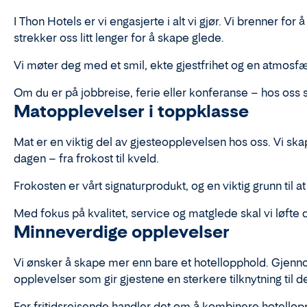
I Thon Hotels er vi engasjerte i alt vi gjør. Vi brenner fo
strekker oss litt lenger for å skape glede.
Vi møter deg med et smil, ekte gjestfrihet og en atmosfæ
Om du er på jobbreise, ferie eller konferanse – hos oss 
Matopplevelser i toppklasse
Mat er en viktig del av gjesteopplevelsen hos oss. Vi s
dagen – fra frokost til kveld.
Frokosten er vårt signaturprodukt, og en viktig grunn til 
Med fokus på kvalitet, service og matglede skal vi løfte 
Minneverdige opplevelser
Vi ønsker å skape mer enn bare et hotellopphold. Gjenno
opplevelser som gir gjestene en sterkere tilknytning til d
For fritidsreisende handler det om å kombinere hotellop