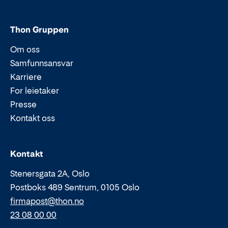
Thon Gruppen
Om oss
Samfunnsansvar
Karriere
For leietaker
Presse
Kontakt oss
Epost:
Telefon:
Kontakt
Stenersgata 2A, Oslo
Postboks 489 Sentrum, 0105 Oslo
firmapost@thon.no
23 08 00 00