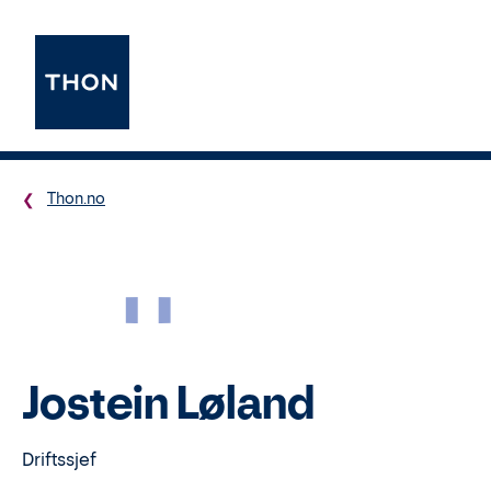
Thon.no
JL
Jostein Løland
Driftssjef