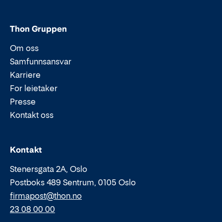
Thon Gruppen
Om oss
Samfunnsansvar
Karriere
For leietaker
Presse
Kontakt oss
Epost:
Telefon:
Kontakt
Stenersgata 2A, Oslo
Postboks 489 Sentrum, 0105 Oslo
firmapost@thon.no
23 08 00 00