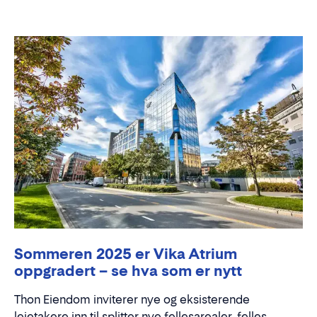
Sommeren 2025 er Vika Atrium
oppgradert – se hva som er nytt
Thon Eiendom inviterer nye og eksisterende
leietakere inn til splitter nye fellesarealer, felles