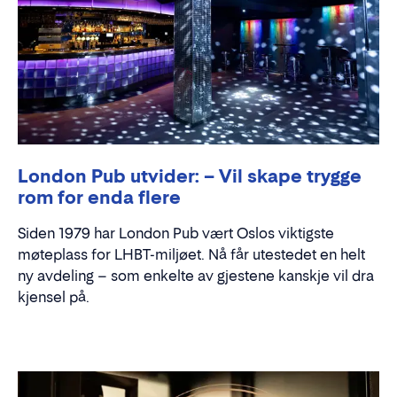
London Pub utvider: – Vil skape trygge
rom for enda flere
Siden 1979 har London Pub vært Oslos viktigste
møteplass for LHBT-miljøet. Nå får utestedet en helt
ny avdeling – som enkelte av gjestene kanskje vil dra
kjensel på.