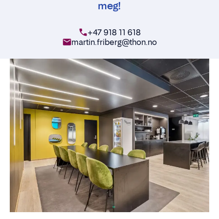
meg!
+47 918 11 618
martin.friberg@thon.no