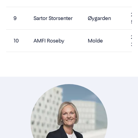
2
9
Sartor Storsenter
Øygarden
54
2
10
AMFI Roseby
Molde
38