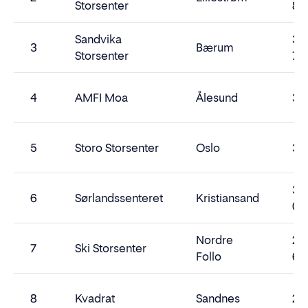
Storsenter
82
Sandvika
3
3
Bærum
Storsenter
75
4
AMFI Moa
Ålesund
3 
5
Storo Storsenter
Oslo
3 
3
6
Sørlandssenteret
Kristiansand
07
Nordre
2
7
Ski Storsenter
Follo
62
8
Kvadrat
Sandnes
2 