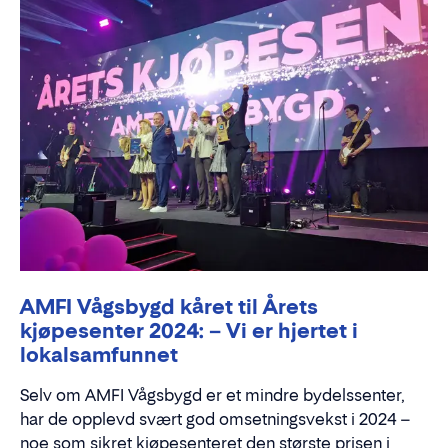
AMFI Vågsbygd kåret til Årets
kjøpesenter 2024: – Vi er hjertet i
lokalsamfunnet
Selv om AMFI Vågsbygd er et mindre bydelssenter,
har de opplevd svært god omsetningsvekst i 2024 –
noe som sikret kjøpesenteret den største prisen i