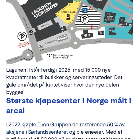
Lagunen II står ferdig i 2025, med 15 000 nye
kvadratmeter til butikker og serveringssteder. Det
gule området på kartet viser hvor den nye delen
bygges.
Største kjøpesenter i Norge målt i
areal
I 2022 kjøpte Thon Gruppen de resterende 50 % av
aksjene i Sørlandssenteret
og ble eneeier. Med et