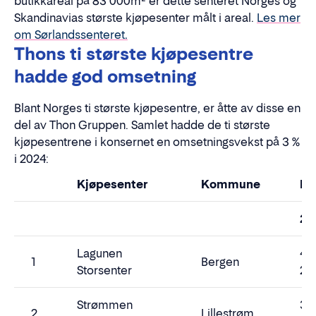
butikkareal på 83 000m² er dette senteret Norges og
Skandinavias største kjøpesenter målt i areal.
Les mer
om Sørlandssenteret.
Thons ti største kjøpesentre
hadde god omsetning
Blant Norges ti største kjøpesentre, er åtte av disse en
del av Thon Gruppen. Samlet hadde de ti største
kjøpesentrene i konsernet en omsetningsvekst på 3 %
i 2024:
Kjøpesenter
Kommune
Br
20
Lagunen
4
1
Bergen
Storsenter
28
Strømmen
3
2
Lillestrøm