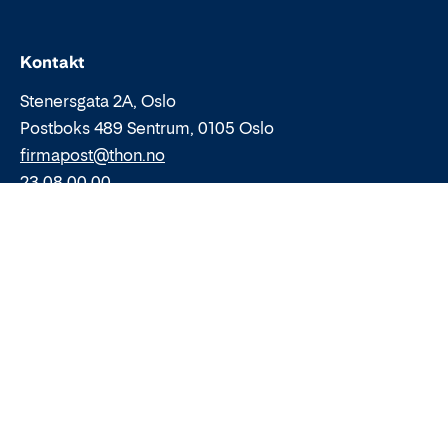
Epost:
Telefon:
Kontakt
Stenersgata 2A, Oslo
Postboks 489 Sentrum, 0105 Oslo
firmapost@thon.no
23 08 00 00
Cookies
Personvern
Varsling