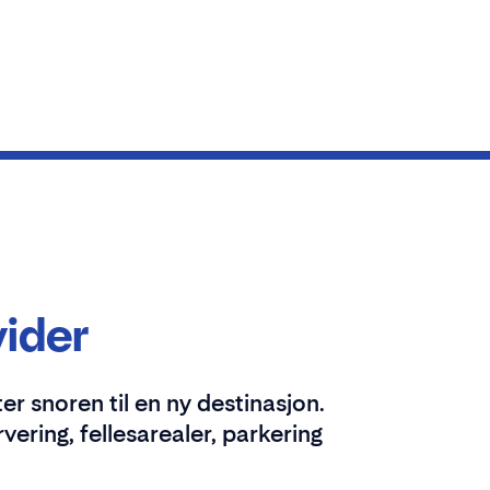
vider
r snoren til en ny destinasjon.
rvering, fellesarealer, parkering