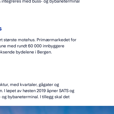
nå integreres med buss- og bybaneterminal
s
rt største motehus. Primærmarkedet for
une med rundt 60 000 innbyggere
 voksende bydelene i Bergen.
ktur, med kvartaler, gågater og
. I løpet av høsten 2019 åpner SATS og
og bybaneterminal. I tillegg skal det