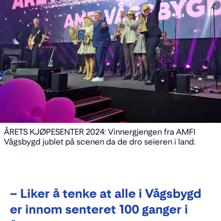
ÅRETS KJØPESENTER 2024: Vinnergjengen fra AMFI
Vågsbygd jublet på scenen da de dro seieren i land.
– Liker å tenke at alle i Vågsbygd
er innom senteret 100 ganger i