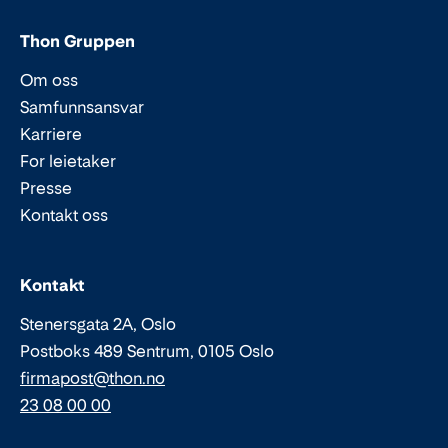
Thon Gruppen
Om oss
Samfunnsansvar
Karriere
For leietaker
Presse
Kontakt oss
Epost:
Telefon:
Kontakt
Stenersgata 2A, Oslo
Postboks 489 Sentrum, 0105 Oslo
firmapost@thon.no
23 08 00 00