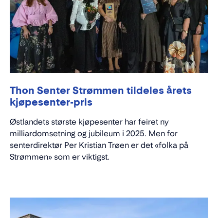
Thon Senter Strømmen tildeles årets
kjøpesenter-pris
Østlandets største kjøpesenter har feiret ny
milliardomsetning og jubileum i 2025. Men for
senterdirektør Per Kristian Trøen er det «folka på
Strømmen» som er viktigst.