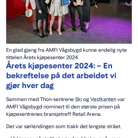
En glad gjeng fra AMFI Vågsbygd kunne endelig nyte
tittelen Årets kjøpesenter 2024.
Årets kjøpesenter 2024: – En
bekreftelse på det arbeidet vi
gjør hver dag
Sammen med Thon-sentrene
Ski
og
Vestkanten
var
AMFI Vågsbygd nominert til den største prisen på
kjøpesentrenes bransjetreff Retail Arena.
Det var sørlendingen som trakk det lengste strået.