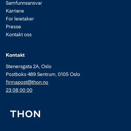
Samfunnsansvar
Karriere
For leietaker
Presse
Kontakt oss
Epost:
Telefon:
Kontakt
Stenersgata 2A, Oslo
Postboks 489 Sentrum, 0105 Oslo
firmapost@thon.no
23 08 00 00