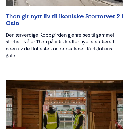
Thon gir nytt liv til ikoniske Stortorvet 2 i
Oslo
Den ærverdige Koppgården gjenreises til gammel
storhet. Nå er Thon på utkikk etter nye leietakere til
noen av de flotteste kontorlokalene i Karl Johans
gate.