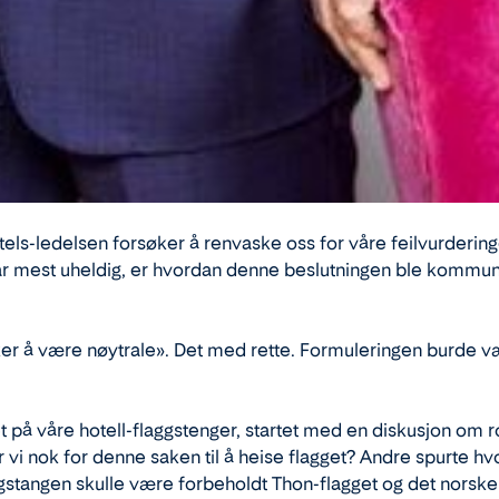
 Hotels-ledelsen forsøker å renvaske oss for våre feilvurderi
var mest uheldig, er hvordan denne beslutningen ble kommun
ker å være nøytrale». Det med rette. Formuleringen burde 
å våre hotell-flaggstenger, startet med en diskusjon om ros
 vi nok for denne saken til å heise flagget? Andre spurte hvor
laggstangen skulle være forbeholdt Thon-flagget og det norske 