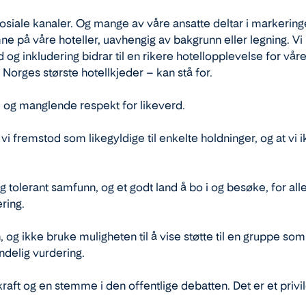
 sosiale kanaler. Og mange av våre ansatte deltar i markering
komne på våre hoteller, uavhengig av bakgrunn eller legning. 
d og inkludering bidrar til en rikere hotellopplevelse for våre
Norges største hotellkjeder – kan stå for.
se og manglende respekt for likeverd.
 vi fremstod som likegyldige til enkelte holdninger, og at vi 
 og tolerant samfunn, og et godt land å bo i og besøke, for al
ering.
g ikke bruke muligheten til å vise støtte til en gruppe som o
endelig vurdering.
aft og en stemme i den offentlige debatten. Det er et privile