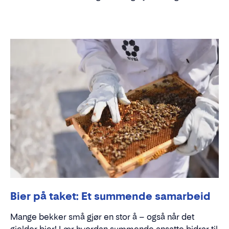
Bier på taket: Et summende samarbeid
Mange bekker små gjør en stor å – også når det
gjelder bier! Lær hvordan summende ansatte bidrar til