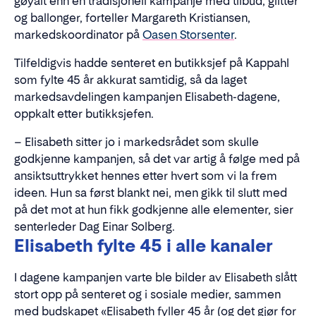
gøyalt enn en tradisjonell kampanje med tilbud, glitter
og ballonger, forteller Margareth Kristiansen,
markedskoordinator på
Oasen Storsenter
.
Tilfeldigvis hadde senteret en butikksjef på Kappahl
som fylte 45 år akkurat samtidig, så da laget
markedsavdelingen kampanjen Elisabeth-dagene,
oppkalt etter butikksjefen.
– Elisabeth sitter jo i markedsrådet som skulle
godkjenne kampanjen, så det var artig å følge med på
ansiktsuttrykket hennes etter hvert som vi la frem
ideen. Hun sa først blankt nei, men gikk til slutt med
på det mot at hun fikk godkjenne alle elementer, sier
senterleder Dag Einar Solberg.
Elisabeth fylte 45 i alle kanaler
I dagene kampanjen varte ble bilder av Elisabeth slått
stort opp på senteret og i sosiale medier, sammen
med budskapet «Elisabeth fyller 45 år (og det gjør for