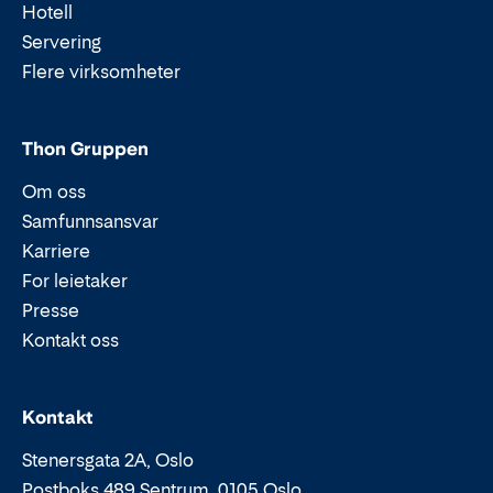
Hotell
Servering
Flere virksomheter
Thon Gruppen
Om oss
Samfunnsansvar
Karriere
For leietaker
Presse
Kontakt oss
Epost:
Telefon:
Kontakt
Stenersgata 2A, Oslo
Postboks 489 Sentrum, 0105 Oslo