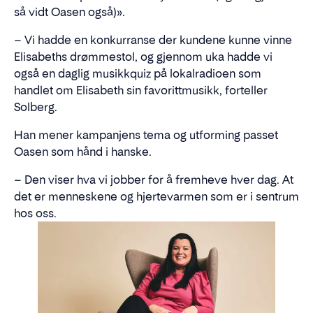
så vidt Oasen også)».
– Vi hadde en konkurranse der kundene kunne vinne
Elisabeths drømmestol, og gjennom uka hadde vi
også en daglig musikkquiz på lokalradioen som
handlet om Elisabeth sin favorittmusikk, forteller
Solberg.
Han mener kampanjens tema og utforming passet
Oasen som hånd i hanske.
– Den viser hva vi jobber for å fremheve hver dag. At
det er menneskene og hjertevarmen som er i sentrum
hos oss.
En stol
Årets M