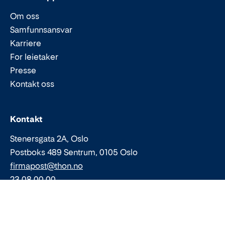
Om oss
Samfunnsansvar
Karriere
For leietaker
Presse
Kontakt oss
Epost:
Telefon:
Kontakt
Stenersgata 2A, Oslo
Postboks 489 Sentrum, 0105 Oslo
firmapost@thon.no
23 08 00 00