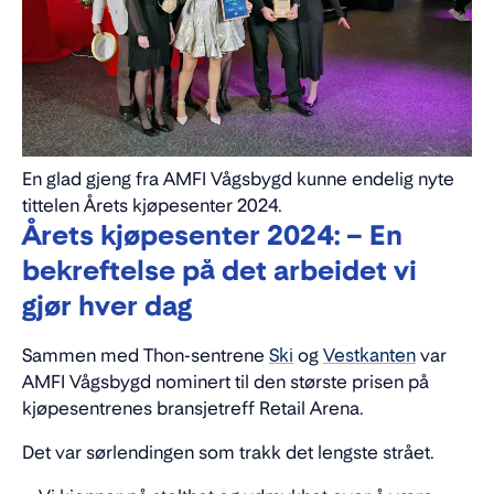
En glad gjeng fra AMFI Vågsbygd kunne endelig nyte
tittelen Årets kjøpesenter 2024.
Årets kjøpesenter 2024: – En
bekreftelse på det arbeidet vi
gjør hver dag
Sammen med Thon-sentrene
Ski
og
Vestkanten
var
AMFI Vågsbygd nominert til den største prisen på
kjøpesentrenes bransjetreff Retail Arena.
Det var sørlendingen som trakk det lengste strået.