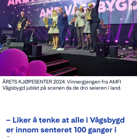
ÅRETS KJØPESENTER 2024: Vinnergjengen fra AMFI
Vågsbygd jublet på scenen da de dro seieren i land.
– Liker å tenke at alle i Vågsbygd
er innom senteret 100 ganger i