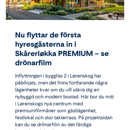
Nu flyttar de första
hyresgästerna in i
Skårerløkka PREMIUM – se
drönarfilm
Inflyttningen i byggfas 2 i Lørenskog har
påbörjats, men det finns fortfarande några
lägenheter kvar om du vill säkra dig en
nybyggd och modern bostad. Här bor du mitt
i Lørenskogs nya centrum med
premiumförmåner som gästlägenhet,
festlokal och stor takterrass. På projektsidan
kan du se drönarfilm av det färdiga