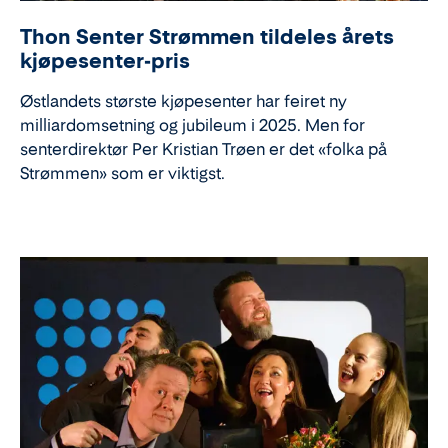
Thon Senter Strømmen tildeles årets
kjøpesenter-pris
Østlandets største kjøpesenter har feiret ny
milliardomsetning og jubileum i 2025. Men for
senterdirektør Per Kristian Trøen er det «folka på
Strømmen» som er viktigst.