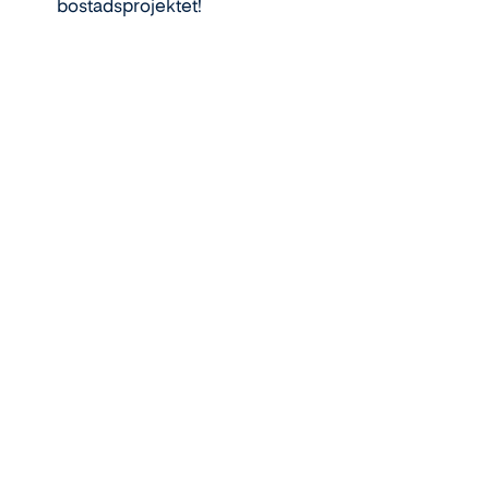
bostadsprojektet!
Läs mer om Skårerløkka
Att arbeta i Thon Gruppen