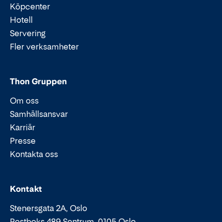
Köpcenter
Hotell
Servering
Fler verksamheter
Thon Gruppen
Om oss
Samhällsansvar
Karriär
Presse
Kontakta oss
Epost:
Telefon:
Kontakt
Stenersgata 2A, Oslo
Postboks 489 Sentrum, 0105 Oslo