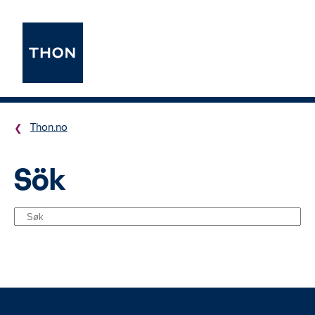
Thon.no
Sök
Sök