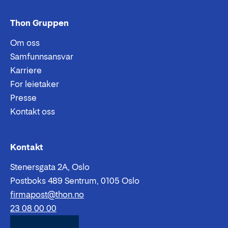
Thon Gruppen
Om oss
Samfunnsansvar
Karriere
For leietaker
Presse
Kontakt oss
Epost:
Telefon:
Kontakt
Stenersgata 2A, Oslo
Postboks 489 Sentrum, 0105 Oslo
firmapost@thon.no
23 08 00 00