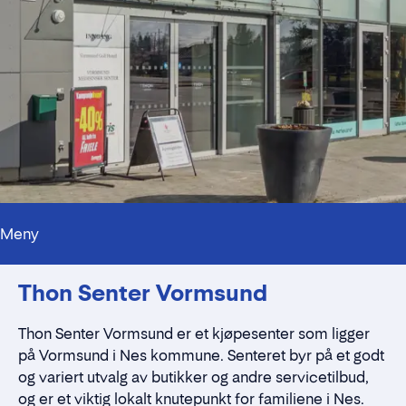
Meny
Kontaktpersoner
Thon Senter Vormsund
Alt du trenger å vite
Nærmiljøet
Standleie
Thon Senter Vormsund er et kjøpesenter som ligger
Kontaktskjema
på Vormsund i Nes kommune. Senteret byr på et godt
og variert utvalg av butikker og andre servicetilbud,
og er et viktig lokalt knutepunkt for familiene i Nes.