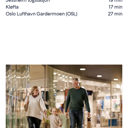
Jessheim togstasjon
19 min
Kjøretid
Kløfta
17 min
Kjøretid
Oslo Lufthavn Gardermoen (OSL)
27 min
Kjøretid