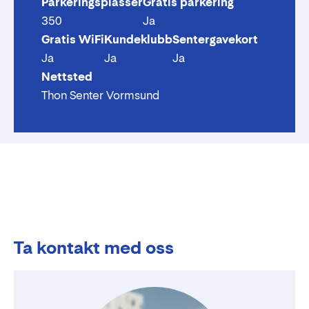
Parkeringsplasser
Gratis parkering
350
Ja
Gratis WiFi
Kundeklubb
Sentergavekort
Ja
Ja
Ja
Nettsted
Thon Senter Vormsund
Ta kontakt med oss