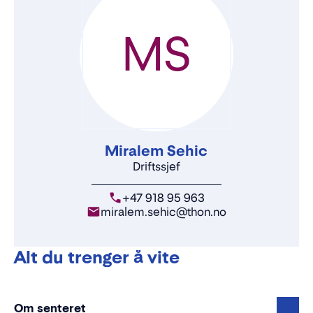
MS
Miralem Sehic
Driftssjef
+47 918 95 963
miralem.sehic@thon.no
Alt du trenger å vite
Om senteret