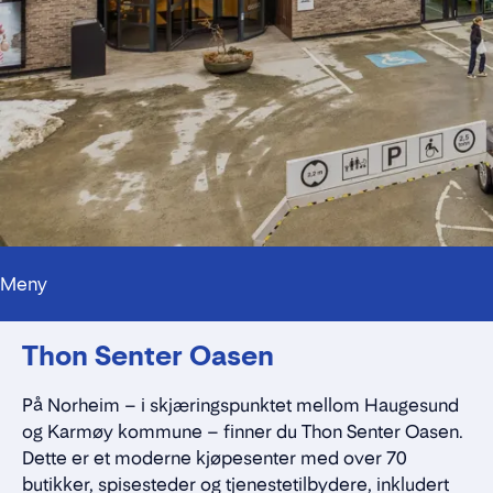
Meny
Kontaktpersoner
Thon Senter Oasen
Alt du trenger å vite
Nærmiljøet
Standleie
På Norheim – i skjæringspunktet mellom Haugesund
Kontaktskjema
og Karmøy kommune – finner du Thon Senter Oasen.
Dette er et moderne kjøpesenter med over 70
butikker, spisesteder og tjenestetilbydere, inkludert