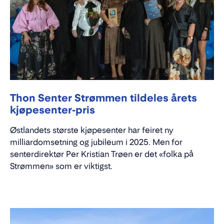
Thon Senter Strømmen tildeles årets
kjøpesenter-pris
Østlandets største kjøpesenter har feiret ny
milliardomsetning og jubileum i 2025. Men for
senterdirektør Per Kristian Trøen er det «folka på
Strømmen» som er viktigst.