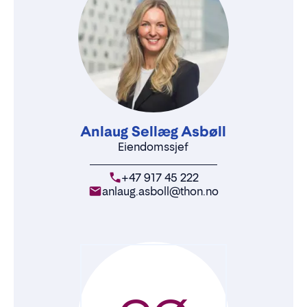
Anlaug Sellæg Asbøll
Eiendomssjef
+47 917 45 222
anlaug.asboll@thon.no