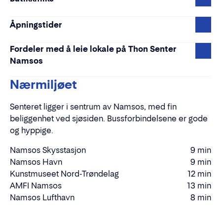
Åpningstider
Fordeler med å leie lokale på Thon Senter
Namsos
Nærmiljøet
Senteret ligger i sentrum av Namsos, med fin
beliggenhet ved sjøsiden. Bussforbindelsene er gode
og hyppige.
Namsos Skysstasjon
9 min
Gåtid
Namsos Havn
9 min
Gåtid
Kunstmuseet Nord-Trøndelag
12 min
Gåtid
AMFI Namsos
13 min
Gåtid
Namsos Lufthavn
8 min
Kjøretid