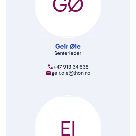
GØ
Geir Øie
Senterleder
+47 913 34 638
geir.oie@thon.no
EI