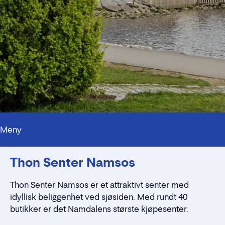
Meny
Kontaktpersoner
Thon Senter Namsos
Alt du trenger å vite
Nærmiljøet
Standleie
Thon Senter Namsos er et attraktivt senter med
Kontaktskjema
idyllisk beliggenhet ved sjøsiden. Med rundt 40
butikker er det Namdalens største kjøpesenter.