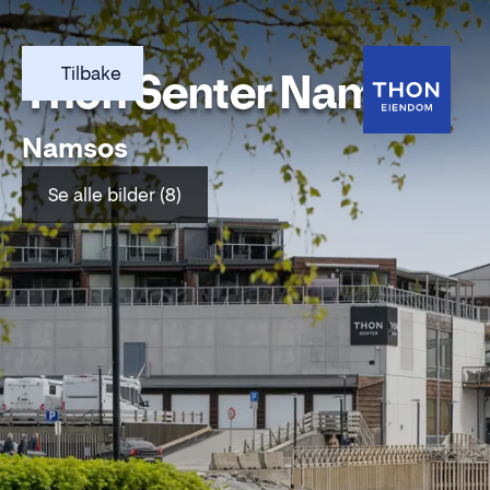
Tilbake
Thon Senter Namsos
Namsos
Se alle bilder (8)