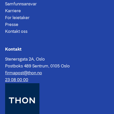
Samfunnsansvar
Karriere
For leietaker
Presse
Kontakt oss
Epost:
Telefon:
Kontakt
Stenersgata 2A, Oslo
Postboks 489 Sentrum, 0105 Oslo
firmapost@thon.no
23 08 00 00