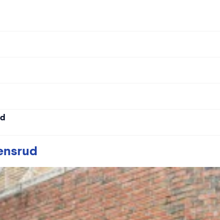
ud
tensrud