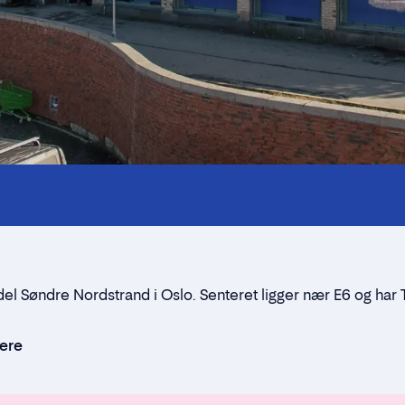
Kontaktpersoner
Alt du trenger å vite
Nærmiljøet
Standleie
el Søndre Nordstrand i Oslo. Senteret ligger nær E6 og har T
Kontaktskjema
kere