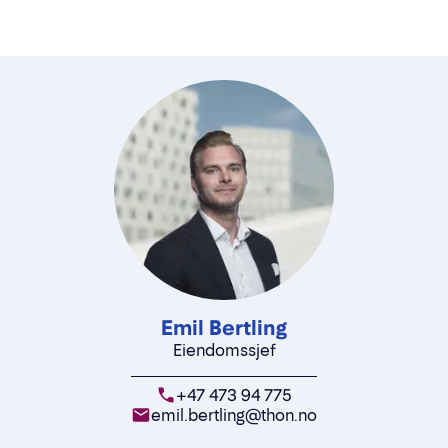
Emil Bertling
Eiendomssjef
+47 473 94 775
emil.bertling@thon.no