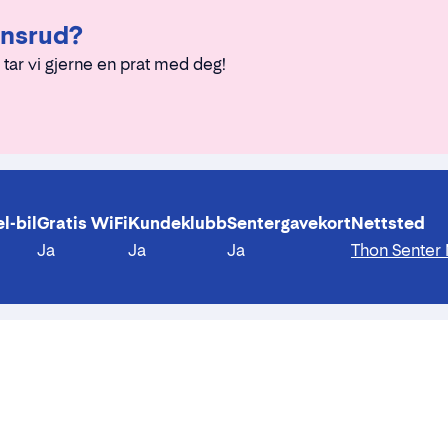
ensrud?
 tar vi gjerne en prat med deg!
l-bil
Gratis WiFi
Kundeklubb
Sentergavekort
Nettsted
Ja
Ja
Ja
Thon Senter