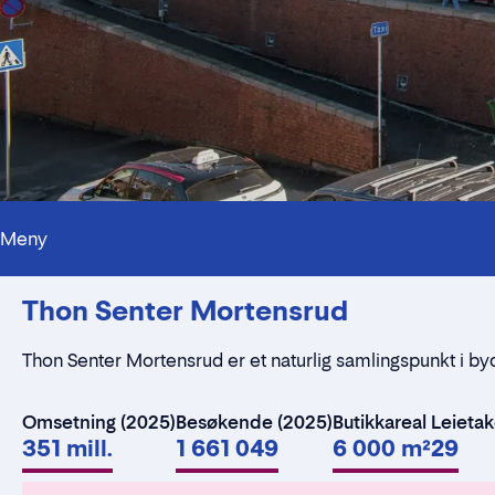
Meny
Thon Senter Mortensrud
Thon Senter Mortensrud er et naturlig samlingspunkt i byd
Omsetning (2025)
Besøkende (2025)
Butikkareal
Leieta
351 mill.
1 661 049
6 000 m²
29