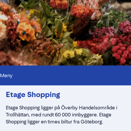
Meny
Kontakt
Etage Shopping
Alt du trenger å vite
Nærmiljøet
Standleie
Etage
Shopping ligger på
Överby
Handelsområde i
Kontaktskjema
Trollhättan, med rundt 60 000 innbyggere. Etage
Shopping
ligger en times biltur fra Göteborg.