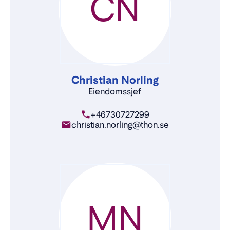
CN
Christian Norling
Eiendomssjef
+46730727299
christian.norling@thon.se
MN