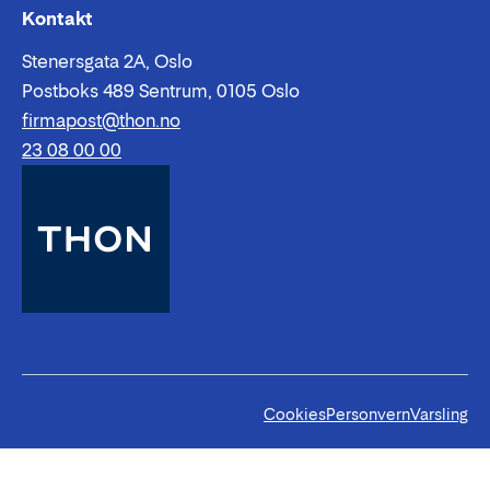
Epost:
Telefon:
Kontakt
Stenersgata 2A, Oslo
Postboks 489 Sentrum, 0105 Oslo
firmapost@thon.no
23 08 00 00
Cookies
Personvern
Varsling