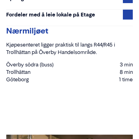
Fordeler med å leie lokale på Etage
Nærmiljøet
Kjøpesenteret ligger praktisk til langs R44/R45 i
Trollhättan på Överby Handelsområde.
Överby södra (buss)
3 min
Gåtid
Trollhättan
8 min
Kjøretid
Göteborg
1 time
Kjøretid