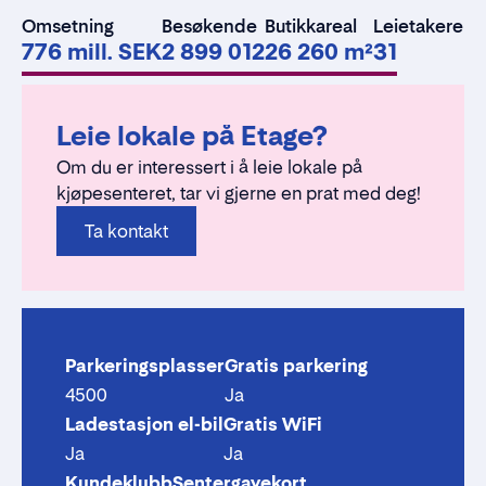
Omsetning
Besøkende
Butikkareal
Leietakere
776 mill. SEK
2 899 012
26 260 m²
31
Leie lokale på Etage?
Om du er interessert i å leie lokale på
kjøpesenteret, tar vi gjerne en prat med deg!
Ta kontakt
Parkeringsplasser
Gratis parkering
4500
Ja
Ladestasjon el-bil
Gratis WiFi
Ja
Ja
Kundeklubb
Sentergavekort