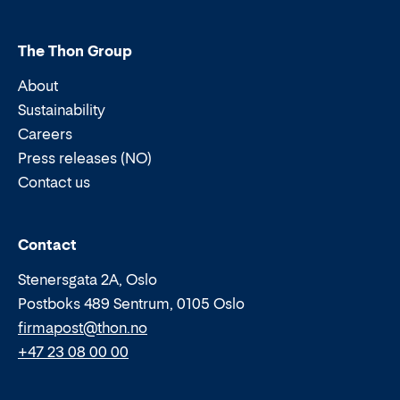
The Thon Group
About
Sustainability
Careers
Press releases (NO)
Contact us
Email:
Phone:
Contact
Stenersgata 2A, Oslo
Postboks 489 Sentrum, 0105 Oslo
firmapost@thon.no
+47 23 08 00 00