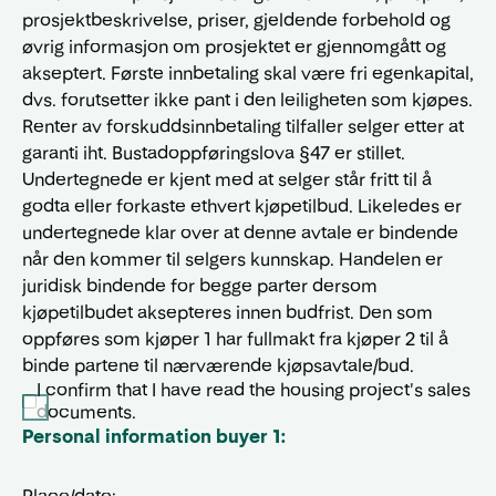
prosjektbeskrivelse, priser, gjeldende forbehold og
øvrig informasjon om prosjektet er gjennomgått og
akseptert. Første innbetaling skal være fri egenkapital,
dvs. forutsetter ikke pant i den leiligheten som kjøpes.
Renter av forskuddsinnbetaling tilfaller selger etter at
garanti iht. Bustadoppføringslova §47 er stillet.
Undertegnede er kjent med at selger står fritt til å
godta eller forkaste ethvert kjøpetilbud. Likeledes er
undertegnede klar over at denne avtale er bindende
når den kommer til selgers kunnskap. Handelen er
juridisk bindende for begge parter dersom
kjøpetilbudet aksepteres innen budfrist. Den som
oppføres som kjøper 1 har fullmakt fra kjøper 2 til å
binde partene til nærværende kjøpsavtale/bud.
I confirm that I have read the housing project's sales
documents.
Personal information buyer 1: