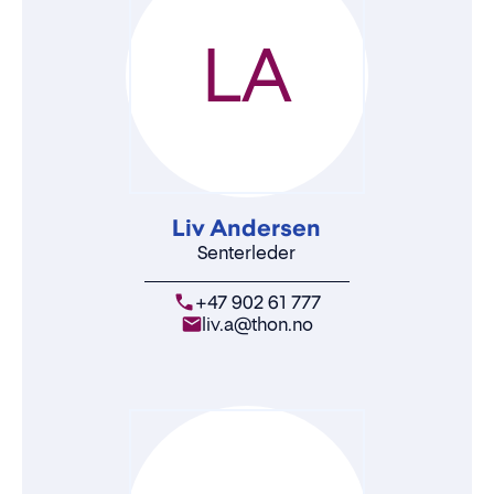
LA
Liv Andersen
Senterleder
+47 902 61 777
liv.a@thon.no