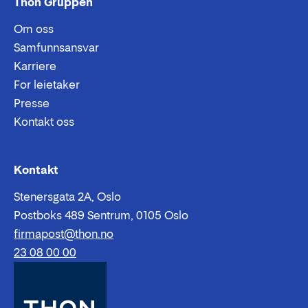
Thon Gruppen
Om oss
Samfunnsansvar
Karriere
For leietaker
Presse
Kontakt oss
Epost:
Telefon:
Kontakt
Stenersgata 2A, Oslo
Postboks 489 Sentrum, 0105 Oslo
firmapost@thon.no
23 08 00 00