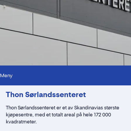
Meny
Kontaktpersoner
Thon Sørlandssenteret
Alt du trenger å vite
Nærmiljøet
Standleie
Thon Sørlandssenteret er et av Skandinavias største
Kontaktskjema
kjøpesentre, med et totalt areal på hele 172 000
kvadratmeter.