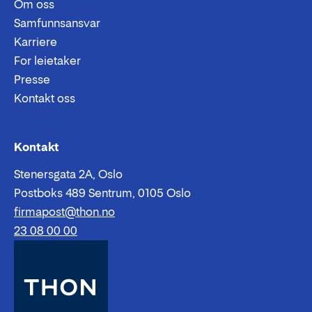
Om oss
Samfunnsansvar
Karriere
For leietaker
Presse
Kontakt oss
Epost:
Telefon:
Kontakt
Stenersgata 2A, Oslo
Postboks 489 Sentrum, 0105 Oslo
firmapost@thon.no
23 08 00 00