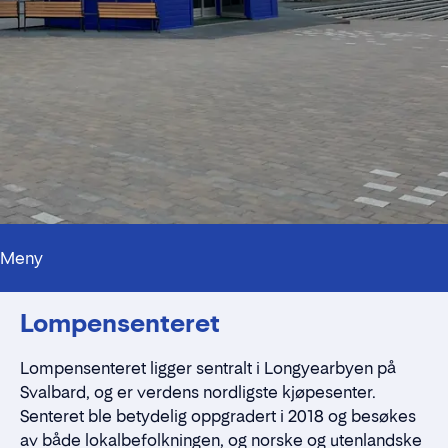
Meny
Kontaktpersoner
Lompensenteret
Alt du trenger å vite
Nærmiljøet
Standleie
Lompensenteret ligger sentralt i Longyearbyen på
Kontaktskjema
Svalbard, og er verdens nordligste kjøpesenter.
Senteret ble betydelig oppgradert i 2018 og besøkes
av både lokalbefolkningen, og norske og utenlandske