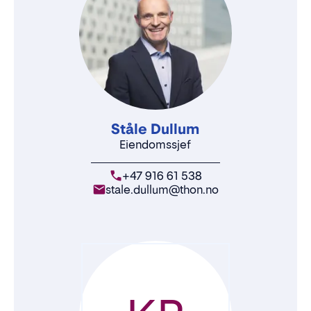
Ståle Dullum
Eiendomssjef
+47 916 61 538
stale.dullum@thon.no